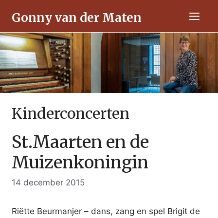
Ga
Gonny van der Maten
naar
Men
de
inhoud
Kinderconcerten
St.Maarten en de
Muizenkoningin
14 december 2015
Riëtte Beurmanjer – dans, zang en spel Brigit de