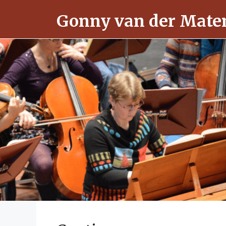
Ga
Gonny van der Mate
naar
de
inhoud