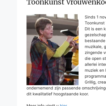
Toonkunst Vrouwenkoo
Sinds 1 no
Toonkunst 
Dit is een k
gezelschap
bestaande 
muzikale, 
zingende 
die open s
allerlei int
muziek en
programma’
Grillig, cre
ondernemend zijn passende omschrijving
dit kwalitatief hoogstaande koor.
Meer info vindt u
hier.