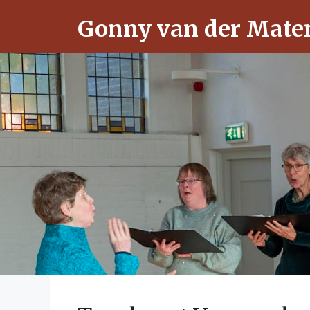
Ga
Gonny van der Mate
naar
de
inhoud