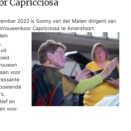
r Capricciosa
vember 2022 is Gonny van der Maten dirigent van
Vrouwenkoor Capricciosa te Amersfoort.
lein
,
uit
goed
vrouwen
taan voor
eressante
 boeiende
s.
atief en
en voor