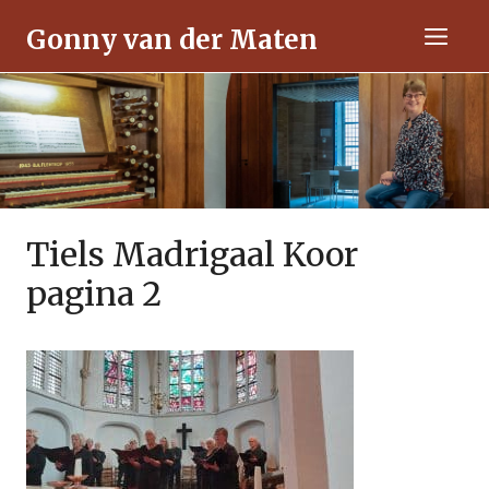
Ga
Gonny van der Maten
naar
Men
de
inhoud
Tiels Madrigaal Koor
pagina 2