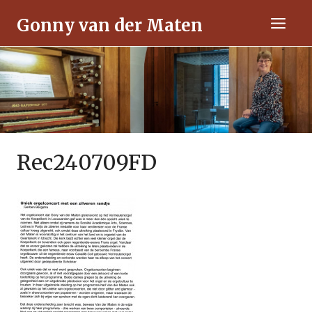
Ga
Gonny van der Maten
naar
Men
de
inhoud
Rec240709FD