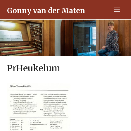
Ga
Gonny van der Maten
naar
Men
de
inhoud
PrHeukelum