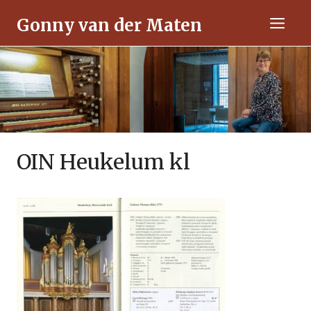
Ga
Gonny van der Maten
naar
Men
de
inhoud
OIN Heukelum kl