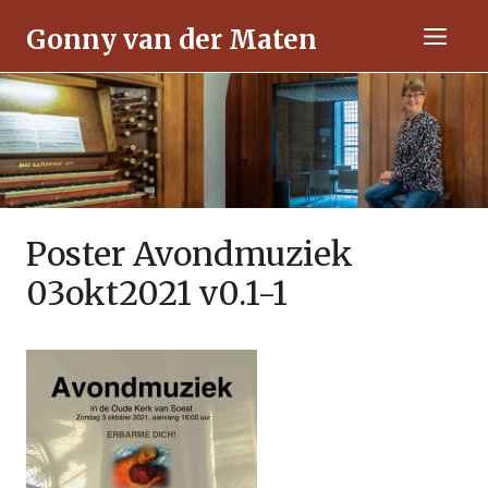
Ga
Gonny van der Maten
naar
Men
de
inhoud
Poster Avondmuziek
03okt2021 v0.1-1