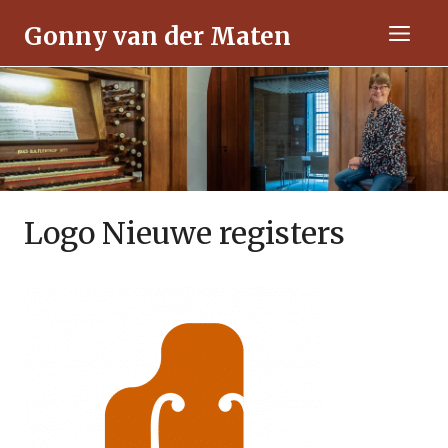
Ga
Gonny van der Maten
naar
Men
de
inhoud
Logo Nieuwe registers