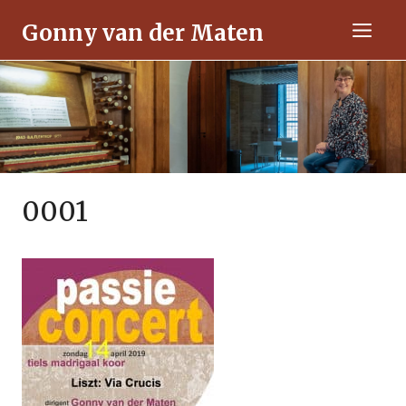
Ga
Gonny van der Maten
naar
Men
de
inhoud
0001