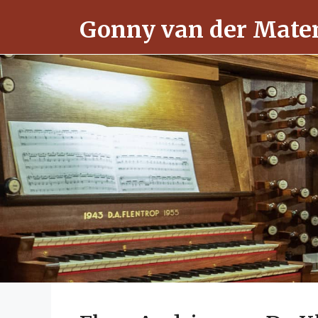
Ga
Gonny van der Mate
naar
de
inhoud